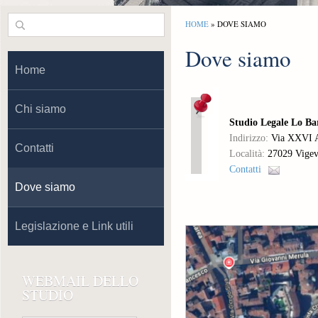
HOME
» DOVE SIAMO
Dove siamo
Home
Chi siamo
Studio Legale Lo Ba
Indirizzo:
Via XXVI A
Contatti
Località:
27029 Vigev
Contatti
Dove siamo
Legislazione e Link utili
WEBMAIL DELLO
STUDIO